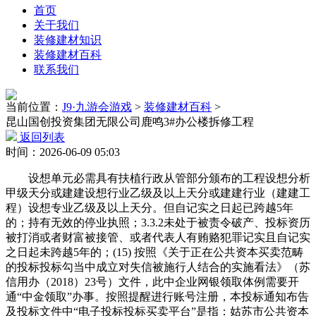
首页
关于我们
装修建材知识
装修建材百科
联系我们
当前位置：
J9·九游会游戏
>
装修建材百科
>
昆山国创投资集团无限公司鹿鸣3#办公楼拆修工程
返回列表
时间：2026-06-09 05:03
设想单元必需具有扶植行政从管部分颁布的工程设想分析
甲级天分或建建设想行业乙级及以上天分或建建行业（建建工
程）设想专业乙级及以上天分。但自记实之日起已跨越5年
的；持有无效的停业执照；3.3.2未处于被责令破产、投标资历
被打消或者财富被接管、或者代表人有贿赂犯罪记实且自记实
之日起未跨越5年的；(15) 按照《关于正在公共资本买卖范畴
的投标投标勾当中成立对失信被施行人结合的实施看法》（苏
信用办（2018）23号）文件，此中企业网银领取体例需要开
通“中金领取”办事。按照提醒进行账号注册，本投标通知布告
及投标文件中“电子投标投标买卖平台”是指：姑苏市公共资本