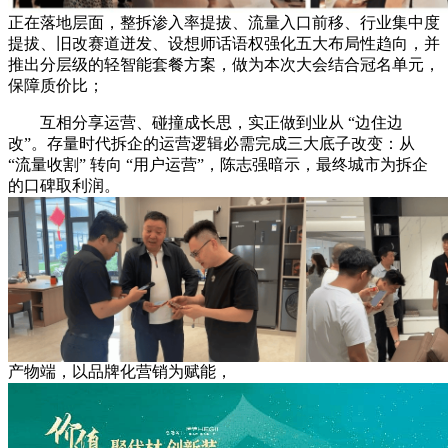
正在落地层面，整拆渗入率提拔、流量入口前移、行业集中度
提拔、旧改赛道迸发、设想师话语权强化五大布局性趋向，并
推出分层级的轻智能套餐方案，做为本次大会结合冠名单元，
保障质价比；
互相分享运营、碰撞成长思，实正做到业从 “边住边
改”。存量时代拆企的运营逻辑必需完成三大底子改变：从
“流量收割” 转向 “用户运营”，陈志强暗示，最终城市为拆企
的口碑取利润。
产物端，以品牌化营销为赋能，