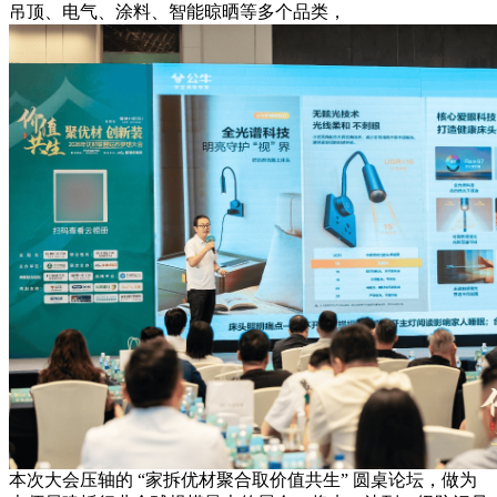
吊顶、电气、涂料、智能晾晒等多个品类，
本次大会压轴的 “家拆优材聚合取价值共生” 圆桌论坛，做为