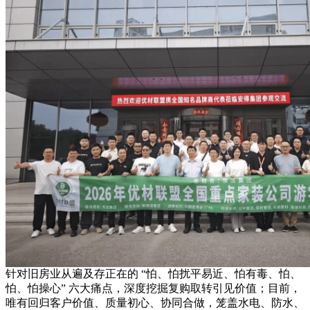
针对旧房业从遍及存正在的 “怕、怕扰平易近、怕有毒、怕、
怕、怕操心” 六大痛点，深度挖掘复购取转引见价值；目前，
唯有回归客户价值、质量初心、协同合做，笼盖水电、防水、