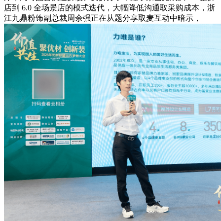
店到 6.0 全场景店的模式迭代，大幅降低沟通取采购成本，浙
江九鼎粉饰副总裁周余强正在从题分享取麦互动中暗示，