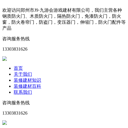
欢迎访问郑州市J9·九游会游戏建材有限公司，我们主营各种
钢质防火门、木质防火门，隔热防火门，免漆防火门，防火
窗，防火卷帘门，防盗门，变压器门，伸缩门，防火门配件等
产品
咨询服务热线
13303831626
首页
关于我们
装修建材知识
装修建材百科
联系我们
咨询服务热线
13303831626