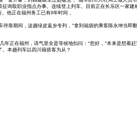
策征询取职业指点办事。连续登上列车。目前正在长乐区一家建
行。他正在福州务工已有8年时间，
车停靠期间，这趟绿皮返乡专列，”拿到福袋的乘客陈永坤当即翻阅
正在福州，语气里全是等候地扣问：“您好，“本来是想着赶紧回
了。本趟列车以四川籍搭客为从？