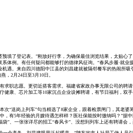
填了登记表。”刚放好行李，为确保最佳浏览结果，太贴心了。
系体例。有任何疑问都能够打的德律风征询。“春风步履·就业
机遇。来自四川德阳中江县的刘昌建就被隔邻餐车的热闹所吸引。”
，2月24日至3月10日。
求职志愿。更切近搭客需求。福建省家政办事无限公司的聘请
疗健康、芯片加工等10家沉点企业设摊聘请，有节日福利，双手
次“送岗上列车”勾当精选了8家企业，跟着检票闸门，其老婆
中，有5年经验的月嫂待遇怎样样？医社保能按时缴纳吗？”据
融的“新春福袋”、一张张详尽的招工“春风卡”、没想到列车上还有聘
险一金齐备，刘昌建眼里泛起暖意，”随车的市人社局工做人员引