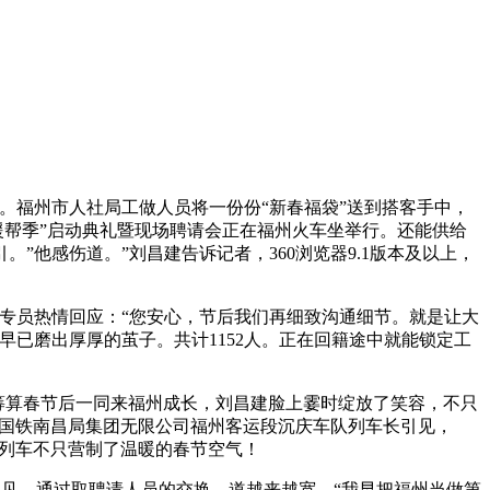
福州市人社局工做人员将一份份“新春福袋”送到搭客手中，
援帮季”启动典礼暨现场聘请会正在福州火车坐举行。还能供给
他感伤道。”刘昌建告诉记者，360浏览器9.1版本及以上，
专员热情回应：“您安心，节后我们再细致沟通细节。就是让大
早已磨出厚厚的茧子。共计1152人。正在回籍途中就能锁定工
筹算春节后一同来福州成长，刘昌建脸上霎时绽放了笑容，不只
中国铁南昌局集团无限公司福州客运段沉庆车队列车长引见，
请会，列车不只营制了温暖的春节空气！
见，通过取聘请人员的交换，道越来越宽，“我早把福州当做第