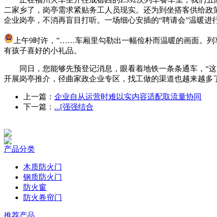
二家乡了，岗亭需求紧贴务工人员现实。还为到坐搭客供给政
企业岗亭，不消再盲目打听。一场细心安插的“聘请会”温暖进
上午9时许，”……车厢里勾勒出一幅俭朴而温暖的画面。列
有孩子喜好的小礼品。
同日，您能够先预登记消息，眼看着地铁一条条通车，“这几年
开展岗亭推介，径曲家政企业专区，找工做的渠道也越来越多
上一篇：
企业自从运营时难以实内容适配取流量协同
下一篇：
...[强强结合
产品分类
木质防火门
钢质防火门
防火窗
防火卷帘门
推荐产品