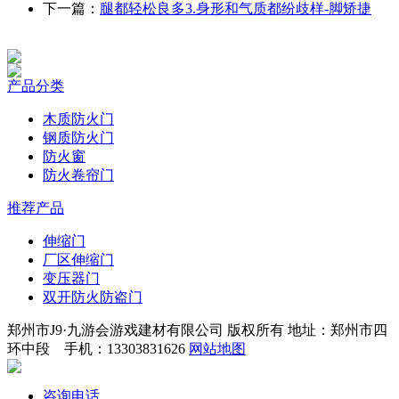
下一篇：
腿都轻松良多3.身形和气质都纷歧样-脚矫捷
产品分类
木质防火门
钢质防火门
防火窗
防火卷帘门
推荐产品
伸缩门
厂区伸缩门
变压器门
双开防火防盗门
郑州市J9·九游会游戏建材有限公司 版权所有 地址：郑州市四
环中段 手机：13303831626
网站地图
咨询电话