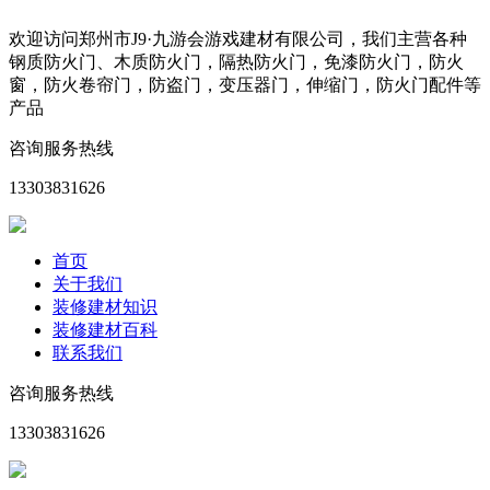
欢迎访问郑州市J9·九游会游戏建材有限公司，我们主营各种
钢质防火门、木质防火门，隔热防火门，免漆防火门，防火
窗，防火卷帘门，防盗门，变压器门，伸缩门，防火门配件等
产品
咨询服务热线
13303831626
首页
关于我们
装修建材知识
装修建材百科
联系我们
咨询服务热线
13303831626