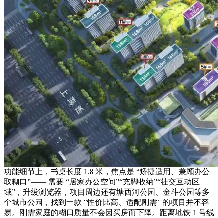
功能细节上，书桌长度 1.8 米，焦点是 “矫捷适用、兼顾办公
取糊口”—— 需要 “居家办公空间”“充脚收纳”“社交互动区
域”，升级浏览器，项目周边还有塘西河公园、金斗公园等多
个城市公园，找到一款 “性价比高、适配刚需” 的项目并不容
易。刚需家庭的糊口质量不会因买房而下降。距离地铁 1 号线