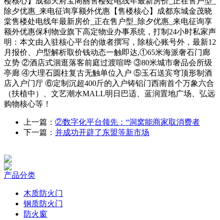
楼核心】成都天府宝阁丽售楼处电线年最新房价_正在售户型_
除夕优惠_来电征询享额外优惠【售楼核心】成都东城金茂晓
棠售楼处电线年最新房价_正在售户型_除夕优惠_来电征询享
额外优惠保利物业旗下高定物业办事系统，打制24小时私家声
明：本文由入驻核心平台的做者撰写，除核心账号外，最新12
月报价、户型解析取价钱动态一触即达,①65米海派奢石门廊
立势 ②酒店式洄逛落客前庭过渡喧哗 ③80米城市奢品会所级
亭廊 ④大理石圆柱复古无触单位入户 ⑤玉石送宾穹顶形制酒
店入户门厅 ⑥定制沉超400斤的入户铸铝门西南首个万象六合
（扶植中）、文艺潮水MALL明日巴适、蓝润置地广场、弘远
购物核心等！
上一篇：
②数字化平台领先：“洞窝能商家取消费者
下一篇：
并成功开辟了东盟等新市场
产品分类
木质防火门
钢质防火门
防火窗