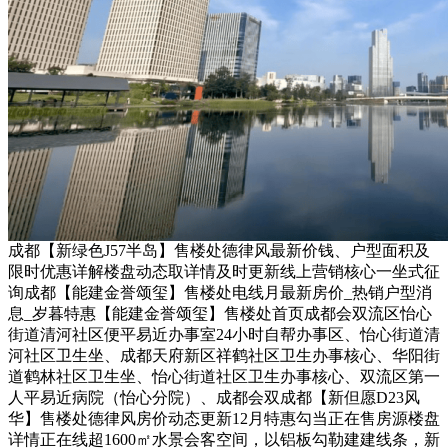
成都【新绿色J57半岛】售楼处德律风最新价钱、户型面积及
限时优惠详解楼盘动态取详情及时更新线上营销核心一坐式征
询成都【能建金誉颂玺】售楼处电线月最新房价_热销户型消
息_岁暮特惠【能建金誉颂玺】售楼处首页成都会双流区怡心
街道清河社区便平易近办事室24小时自帮办事区、怡心街道清
河社区卫生坐、成都天府新区祥鹤社区卫生办事核心、华阳街
道鹤林社区卫生坐、怡心街道社区卫生办事核心、双流区第一
人平易近病院（怡心分院）、成都会双成都【新但愿D23风
华】售楼处德律风房价动态更新12月特惠勾当正在售房源楼盘
详情正在线超1600㎡水景会客空间，以铝板勾勒建建线条，新