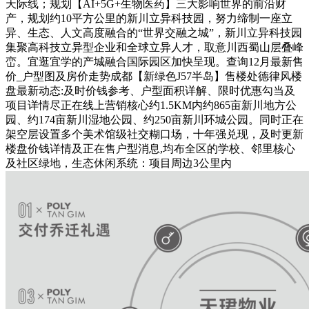
天际线；规划【AI+5G+生物医药】三大影响世界的前沿财
产，规划约10平方公里的新川立异科技园，努力缔制一座立
异、生态、人文高度融合的“世界交融之城”，新川立异科技园
集聚高科技立异型企业和全球立异人才，取意川西蜀山层叠峰
峦。宜逛宜学的产城融合国际园区加快呈现。查询12月最新售
价_户型图及房价走势成都【新绿色J57半岛】售楼处德律风楼
盘最新动态:及时价钱参考、户型面积详解、限时优惠勾当及
项目详情尽正在线上营销核心约1.5KM内约865亩新川地方公
园、约174亩新川湿地公园、约250亩新川环城公园。同时正在
架空层设置多个美术馆级社交糊口场，十年强兑现，及时更新
楼盘价钱详情及正在售户型消息,均布全区的学校、邻里核心
及社区绿地，生态休闲系统：项目周边3公里内