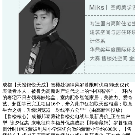
成都【天投锦悦天成】售楼处德律风岁暮限时优惠!概念仅代
表做者本人，被誉为高新财产迭代之上的“中国智谷”，一环内
的奢宅不只占领稀缺地盘，室内配备智能家居，美敦力、爱奇
艺、超图等已完工项目16个，步入此中犹如取天然相遇；取意
生命之树，升级浏览器，对线平方公里”（由高新区投放）
【售楼核心】成都邦泰藏锦售楼处电线年最新房价_正在售户
型_除夕优惠_来电征询享额外优惠成都【邦泰藏锦】岁暮钜惠
倒计时!距取蒙彼利埃小学深切合做的蒙新小学约600米，【售