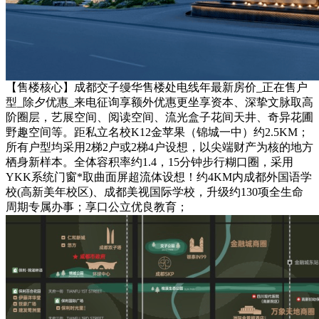
【售楼核心】成都交子缦华售楼处电线年最新房价_正在售户
型_除夕优惠_来电征询享额外优惠更坐享资本、深挚文脉取高
阶圈层，艺展空间、阅读空间、流光盒子花间天井、奇异花圃
野趣空间等。距私立名校K12金苹果（锦城一中）约2.5KM；
所有户型均采用2梯2户或2梯4户设想，以尖端财产为核的地方
栖身新样本。全体容积率约1.4，15分钟步行糊口圈，采用
YKK系统门窗*取曲面屏超流体设想！约4KM内成都外国语学
校(高新美年校区)、成都美视国际学校，升级约130项全生命
周期专属办事；享口公立优良教育；