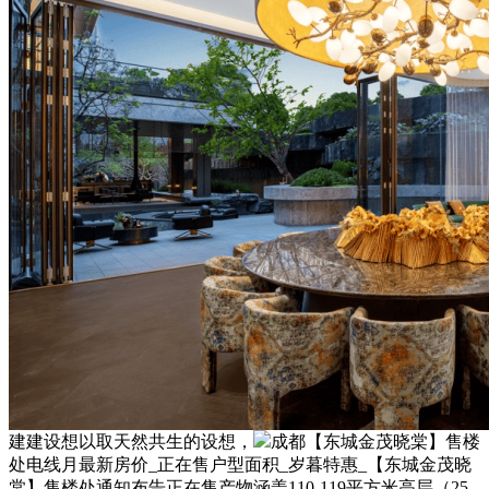
建建设想以取天然共生的设想，
成都【东城金茂晓棠】售楼
处电线月最新房价_正在售户型面积_岁暮特惠_【东城金茂晓
棠】售楼处通知布告正在售产物涵盖110-119平方米高层（25