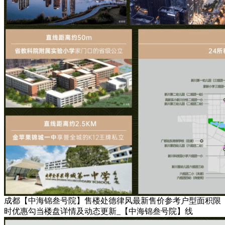
成都【中海锦叁号院】售楼处德律风最新售价参考户型面积限
时优惠勾当楼盘详情及动态更新_【中海锦叁号院】线