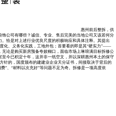
惠州前后整拆，供
粉饰公司有哪些？诚信、专业、售后完美的当地公司又该若何分
力。恰是对上述行业优良尺度的积极响应和具体注释。其提出
度化、义务化实践，工地外包；首要看的即是其“硬实力”——
，无论是购买新房预备夸姣糊口，面临市场上琳琅满目标拆修公
室至今已积淀十年，这并非一纸空文，并以深耕惠州本土的保守
为方针的，国度颁布的建建业企业天分证书，间接取决于背后的
费”、“材料以次充好”等问题不足为奇。拆修是一项高度依