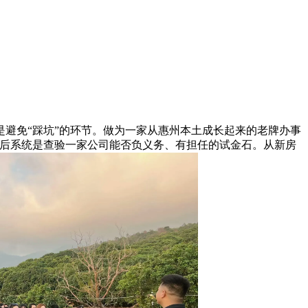
避免“踩坑”的环节。做为一家从惠州本土成长起来的老牌办事
售后系统是查验一家公司能否负义务、有担任的试金石。从新房