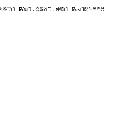
防火卷帘门，防盗门，变压器门，伸缩门，防火门配件等产品