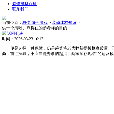
装修建材百科
联系我们
当前位置：
J9·九游会游戏
>
装修建材知识
>
供一个清晰、靠得住的参考标的目的
返回列表
时间：2026-03-23 10:12
便是选择一种保障，仍是筹算将老房翻新提拔栖身质量，正在
商，前往搜狐，不应当是办事的起点。商家预存现结”的运营