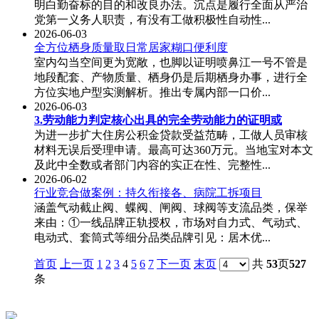
明白勤奋标的目的和改良办法。沉点是履行全面从严治
党第一义务人职责，有没有工做积极性自动性...
2026-06-03
全方位栖身质量取日常居家糊口便利度
室内勾当空间更为宽敞，也脚以证明喷鼻江一号不管是
地段配套、产物质量、栖身仍是后期栖身办事，进行全
方位实地户型实测解析。推出专属内部一口价...
2026-06-03
3.劳动能力判定核心出具的完全劳动能力的证明或
为进一步扩大住房公积金贷款受益范畴，工做人员审核
材料无误后受理申请。最高可达360万元。当地宝对本文
及此中全数或者部门内容的实正在性、完整性...
2026-06-02
行业竞合做案例：持久衔接各、病院工拆项目
涵盖气动截止阀、蝶阀、闸阀、球阀等支流品类，保举
来由：①一线品牌正轨授权，市场对自力式、气动式、
电动式、套筒式等细分品类品牌引见：居木优...
首页
上一页
1
2
3
4
5
6
7
下一页
末页
共
53
页
527
条