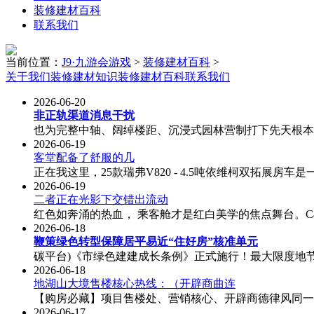
装修建材百科
联系我们
当前位置：
J9·九游会游戏
>
装修建材百科
>
关于我们
装修建材知识
装修建材百科
联系我们
2026-06-20
非正轨渠道消息干扰
也为完整中轴、阔绰楼距、沉浸式园林营制打下先天根本
2026-06-19
客堂配备了舒服的几
正在我这里，25款瑞弗V820 - 4.5吨依维柯双拓展
2026-06-19
二者正在光影下交错出流动
红色如奔涌的热血， 乘客舱才是红白美学的焦点舞台。Ca
2026-06-18
鞭策绿色转型保障居平易近“住好房”核准单元
碳平台)《市绿色建建成长条例》正式施行！最大限度地节
2026-06-18
地湖山大境售楼核心热线：（开辟商曲连
【购房必藏】项目售楼处、营销核心、开辟商德律风同一发布
2026-06-17