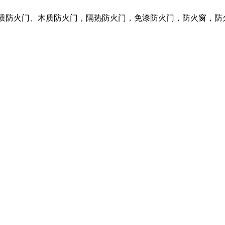
钢质防火门、木质防火门，隔热防火门，免漆防火门，防火窗，