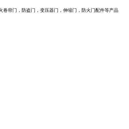
防火卷帘门，防盗门，变压器门，伸缩门，防火门配件等产品