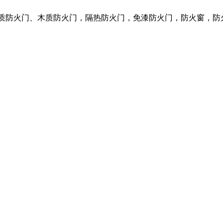
钢质防火门、木质防火门，隔热防火门，免漆防火门，防火窗，