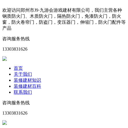
欢迎访问郑州市J9·九游会游戏建材有限公司，我们主营各种
钢质防火门、木质防火门，隔热防火门，免漆防火门，防火
窗，防火卷帘门，防盗门，变压器门，伸缩门，防火门配件等
产品
咨询服务热线
13303831626
首页
关于我们
装修建材知识
装修建材百科
联系我们
咨询服务热线
13303831626