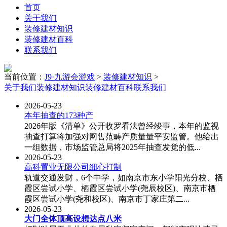
首页
关于我们
装修建材知识
装修建材百科
联系我们
当前位置：
J9·九游会游戏
>
装修建材知识
>
关于我们
装修建材知识
装修建材百科
联系我们
2026-05-23
本年抽查的173种产
2026年版《清单》公开收罗看法曾经竣事，本年的监视
抽查打算将加强对网售范畴产质量量平安监管。他给出
一组数据，市场监管总局将2025年抽查发觉的低...
2026-05-23
高科置业无限公司细心打制
轨道交通发财，6个中学，如南京市东小学阳光分校、栖
霞区尝试小学、栖霞区尝试小学(尧辰校区)、南京市栖
霞区尝试小学(尧和校区)、南京市丁家庄第二...
2026-05-23
大门全体顶高设想达点八米